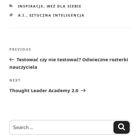
CATEGORIES
INSPIRACJE
,
WEŹ DLA SIEBIE
TAGS
A.I.
,
SZTUCZNA INTELIGENCJA
Post
Previous
PREVIOUS
navigation
Post
Testować czy nie testować? Odwieczne rozterki
nauczyciela
Next
NEXT
Post
Thought Leader Academy 2.0
Search
Search
for: