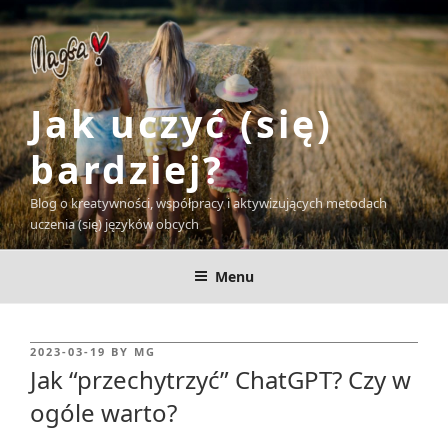
Skip
to
content
Jak uczyć (się)
bardziej?
Blog o kreatywności, współpracy i aktywizujących metodach
uczenia (się) języków obcych
Menu
POSTED
2023-03-19
BY
MG
ON
Jak “przechytrzyć” ChatGPT? Czy w
ogóle warto?