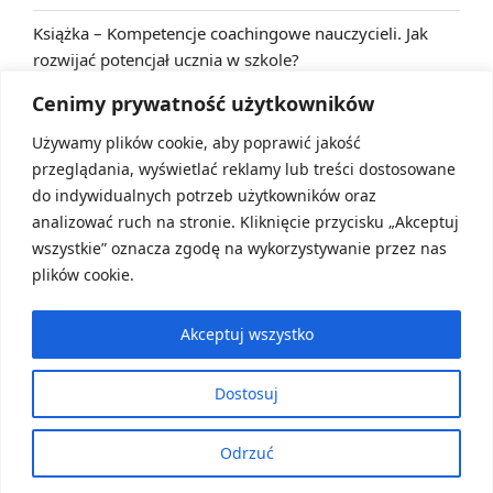
Książka – Kompetencje coachingowe nauczycieli. Jak
rozwijać potencjał ucznia w szkole?
2023-02-22
Cenimy prywatność użytkowników
Używamy plików cookie, aby poprawić jakość
ARCHIVES
przeglądania, wyświetlać reklamy lub treści dostosowane
do indywidualnych potrzeb użytkowników oraz
Archives
analizować ruch na stronie. Kliknięcie przycisku „Akceptuj
wszystkie” oznacza zgodę na wykorzystywanie przez nas
plików cookie.
Akceptuj wszystko
mail
Dostosuj
Polityka prywatności
Proudly powered by WordPress
Odrzuć