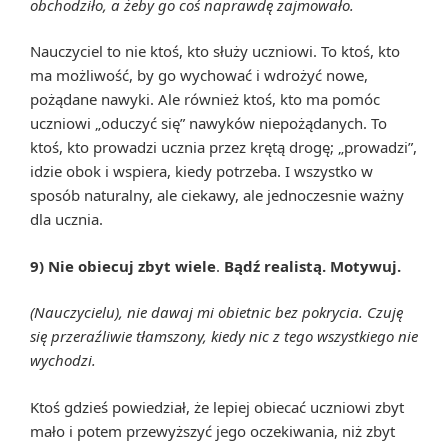
obchodziło, a żeby go coś naprawdę zajmowało.
Nauczyciel to nie ktoś, kto służy uczniowi. To ktoś, kto
ma możliwość, by go wychować i wdrożyć nowe,
pożądane nawyki. Ale również ktoś, kto ma pomóc
uczniowi „oduczyć się” nawyków niepożądanych. To
ktoś, kto prowadzi ucznia przez krętą drogę; „prowadzi”,
idzie obok i wspiera, kiedy potrzeba. I wszystko w
sposób naturalny, ale ciekawy, ale jednoczesnie ważny
dla ucznia.
9) Nie obiecuj zbyt wiele
.
Bądź realistą. Motywuj.
(Nauczycielu), nie dawaj mi obietnic bez pokrycia. Czuję
się przeraźliwie tłamszony, kiedy nic z tego wszystkiego nie
wychodzi.
Ktoś gdzieś powiedział, że lepiej obiecać uczniowi zbyt
mało i potem przewyższyć jego oczekiwania, niż zbyt