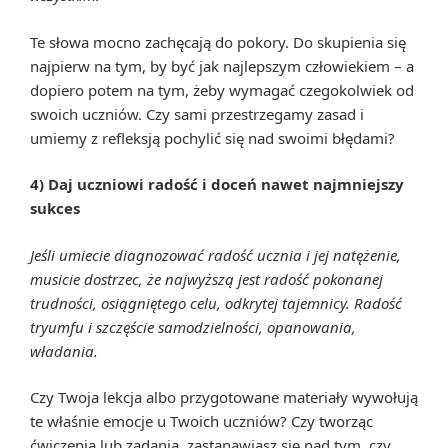
Te słowa mocno zachęcają do pokory. Do skupienia się
najpierw na tym, by być jak najlepszym człowiekiem – a
dopiero potem na tym, żeby wymagać czegokolwiek od
swoich uczniów. Czy sami przestrzegamy zasad i
umiemy z refleksją pochylić się nad swoimi błędami?
4) Daj uczniowi radość
i doceń nawet najmniejszy
sukces
Jeśli umiecie diagnozować radość ucznia i jej natężenie,
musicie dostrzec, że najwyższą jest radość pokonanej
trudności, osiągniętego celu, odkrytej tajemnicy. Radość
tryumfu i szczęście samodzielności, opanowania,
władania.
Czy Twoja lekcja albo przygotowane materiały wywołują
te właśnie emocje u Twoich uczniów? Czy tworząc
ćwiczenia lub zadania, zastanawiasz się nad tym, czy