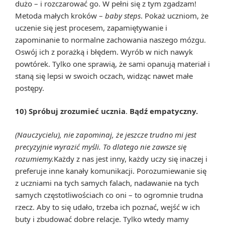
dużo – i rozczarować go. W pełni się z tym zgadzam!
Metoda małych kroków –
baby steps
. Pokaż uczniom, że
uczenie się jest procesem, zapamiętywanie i
zapominanie to normalne zachowania naszego mózgu.
Oswój ich z porażką i błędem. Wyrób w nich nawyk
powtórek. Tylko one sprawią, że sami opanują materiał i
staną się lepsi w swoich oczach, widząc nawet małe
postępy.
10) Spróbuj zrozumieć ucznia
.
Bądź empatyczny.
(Nauczycielu), nie zapominaj, że jeszcze trudno mi jest
precyzyjnie wyrazić myśli. To dlatego nie zawsze się
rozumiemy.
Każdy z nas jest inny, każdy uczy się inaczej i
preferuje inne kanały komunikacji. Porozumiewanie się
z uczniami na tych samych falach, nadawanie na tych
samych częstotliwościach co oni – to ogromnie trudna
rzecz. Aby to się udało, trzeba ich poznać, wejść w ich
buty i zbudować dobre relacje. Tylko wtedy mamy