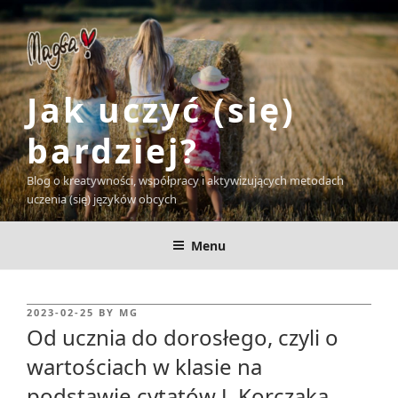
Skip
to
content
Jak uczyć (się)
bardziej?
Blog o kreatywności, współpracy i aktywizujących metodach
uczenia (się) języków obcych
Menu
POSTED
2023-02-25
BY
MG
ON
Od ucznia do dorosłego, czyli o
wartościach w klasie na
podstawie cytatów J. Korczaka