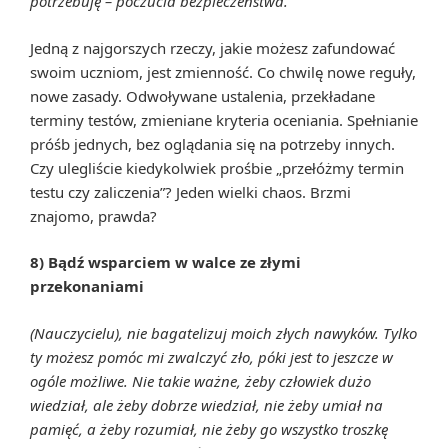
potrzebuję – poczucia bezpieczeństwa.
Jedną z najgorszych rzeczy, jakie możesz zafundować
swoim uczniom, jest zmienność. Co chwilę nowe reguły,
nowe zasady. Odwoływane ustalenia, przekładane
terminy testów, zmieniane kryteria oceniania. Spełnianie
próśb jednych, bez oglądania się na potrzeby innych.
Czy ulegliście kiedykolwiek prośbie „przełóżmy termin
testu czy zaliczenia”? Jeden wielki chaos. Brzmi
znajomo, prawda?
8) Bądź wsparciem w walce ze złymi
przekonaniami
(Nauczycielu), nie bagatelizuj moich złych nawyków. Tylko
ty możesz pomóc mi zwalczyć zło, póki jest to jeszcze w
ogóle możliwe. Nie takie ważne, żeby człowiek dużo
wiedział, ale żeby dobrze wiedział, nie żeby umiał na
pamięć, a żeby rozumiał, nie żeby go wszystko troszkę