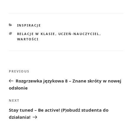
CATEGORIES
INSPIRACJE
TAGS
RELACJE W KLASIE
,
UCZEŃ-NAUCZYCIEL
,
WARTOŚCI
Post
Previous
PREVIOUS
navigation
Post
Rozgrzewka językowa 8 – Znane skróty w nowej
odsłonie
Next
NEXT
Post
Stay tuned – Be active! (P)obudź studenta do
działania!