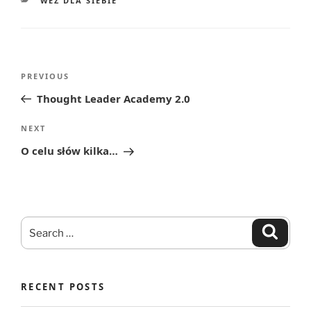
WEŹ DLA SIEBIE
Post
Previous
PREVIOUS
navigation
Post
Thought Leader Academy 2.0
Next
NEXT
Post
O celu słów kilka…
Search
Search
for:
RECENT POSTS