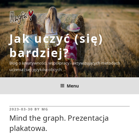
Skip
to
content
Jak uczyć (się)
bardziej?
Blog o kreatywności, współpracy i aktywizujących metodach
uczenia (się) języków obcych
Menu
POSTED
2023-03-30
BY
MG
ON
Mind the graph. Prezentacja
plakatowa.