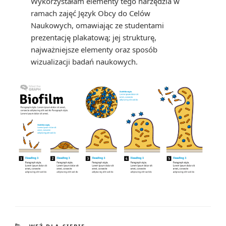
Wykorzystałam elementy tego narzędzia w
ramach zajęć Język Obcy do Celów
Naukowych, omawiając ze studentami
prezentację plakatową; jej strukturę,
najważniejsze elementy oraz sposób
wizualizacji badań naukowych.
CATEGORIES