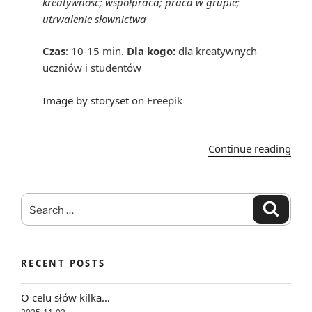
kreatywność; współpraca; praca w grupie;
utrwalenie słownictwa
Czas
: 10-15 min.
Dla kogo:
dla kreatywnych
uczniów i studentów
Image by storyset
on Freepik
“Ro
Continue reading
jęz
8
–
Search
Search
Zna
for:
skró
w
RECENT POSTS
now
odsł
O celu słów kilka…