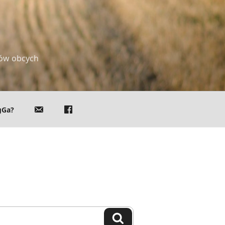
ków obcych
gGa?
Search