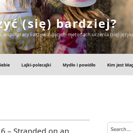
zyć (się) bardziej?
, współpracy i aktywizujących metodach uczenia (się) języ
iebie
Lajki-polecajki
Mydło i powidło
Kim jest Ma
Search
6 – Stranded on an
for: