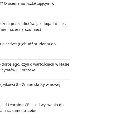
K? O ocenianiu kształtującym w
czeni przez idiotów. Jak dogadać się z
h nie możesz zrozumieć?
 Be active! (P)obudź studenta do
 dorosłego, czyli o wartościach w klasie
 cytatów J. Korczaka
ęzykowa 8 – Znane skróty w nowej
ased Learning CBL – od wyzwania do
ata i… samego siebie