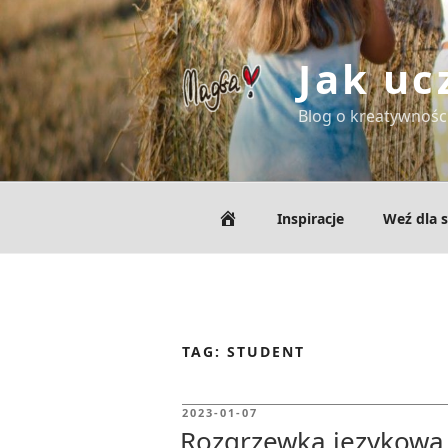
Skip
to
content
Jak uc
Blog o kreatywności
Inspiracje
Weź dla s
TAG:
STUDENT
POSTED
2023-01-07
ON
Rozgrzewka językowa 