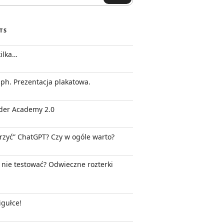
TS
kilka…
ph. Prezentacja plakatowa.
der Academy 2.0
trzyć” ChatGPT? Czy w ogóle warto?
 nie testować? Odwieczne rozterki
gułce!