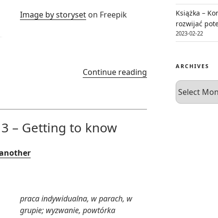
Książka – Ko
Image by storyset
on Freepik
rozwijać pot
2023-02-22
ARCHIVES
“Rozgrzewka
Continue reading
językowa
Archives
4
–
The
3 – Getting to know
Marshmallow
Challenge”
 another
praca indywidualna, w parach, w
grupie; wyzwanie, powtórka