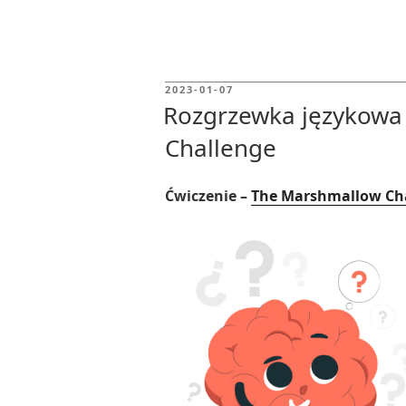
POSTED
2023-01-07
ON
Rozgrzewka językowa
Challenge
Ćwiczenie –
The Marshmallow Ch