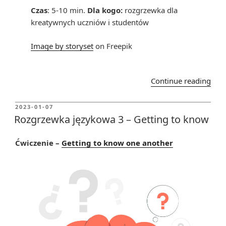
Czas
: 5-10 min.
Dla kogo:
rozgrzewka dla
kreatywnych uczniów i studentów
Image by storyset
on Freepik
“Ro
Continue reading
jęz
4
POSTED
2023-01-07
ON
–
Rozgrzewka językowa 3 – Getting to know
The
Mar
Ćwiczenie –
Getting to know one another
Chal