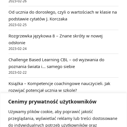
2023-02-26
Od ucznia do dorosłego, czyli o wartościach w klasie na
podstawie cytatów J. Korczaka
2023-02-25
Rozgrzewka językowa 8 – Znane skróty w nowej
odsłonie
2023-02-24
Challenge Based Learning CBL – od wyzwania do
poznania świata i… samego siebie
2023-02-22
Książka – Kompetencje coachingowe nauczycieli. Jak
rozwijać potencjał ucznia w szkole?
2023-02-22
Cenimy prywatność użytkowników
Używamy plików cookie, aby poprawić jakość
ARCHIVES
przeglądania, wyświetlać reklamy lub treści dostosowane
do indywidualnych potrzeb użytkowników oraz