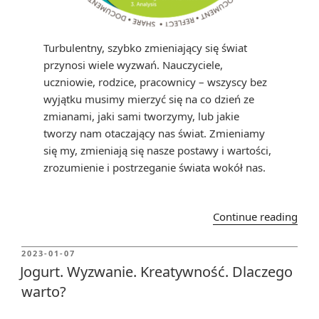
Turbulentny, szybko zmieniający się świat
przynosi wiele wyzwań. Nauczyciele,
uczniowie, rodzice, pracownicy – wszyscy bez
wyjątku musimy mierzyć się na co dzień ze
zmianami, jaki sami tworzymy, lub jakie
tworzy nam otaczający nas świat. Zmieniamy
się my, zmieniają się nasze postawy i wartości,
zrozumienie i postrzeganie świata wokół nas.
“Cha
Continue reading
Bas
Lear
POSTED
2023-01-07
ON
CBL
Jogurt. Wyzwanie. Kreatywność. Dlaczego
–
warto?
od
wyz