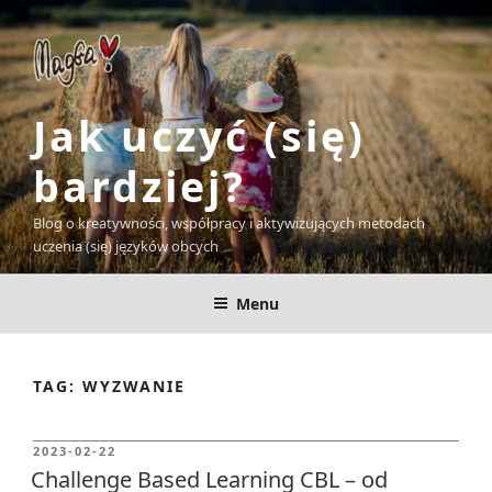
Skip
to
content
Jak uczyć (się)
bardziej?
Blog o kreatywności, współpracy i aktywizujących metodach
uczenia (się) języków obcych
Menu
TAG:
WYZWANIE
POSTED
2023-02-22
ON
Challenge Based Learning CBL – od