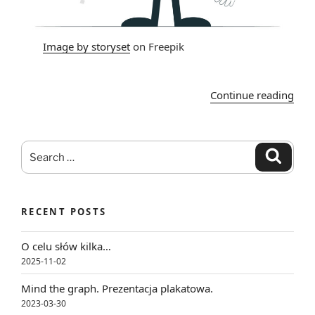
Image by storyset
on Freepik
“Jog
Continue reading
Wyz
Krea
Dla
Search
Search
wart
for:
RECENT POSTS
O celu słów kilka…
2025-11-02
Mind the graph. Prezentacja plakatowa.
2023-03-30