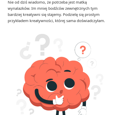
Nie od dziś wiadomo, że potrzeba jest matką
do
wynalazków. Im mniej bodźców zewnętrznych tym
poz
bardziej kreatywni się stajemy. Podzielę się prostym
świa
przykładem kreatywności, której sama doświadczyłam.
i…
sam
sieb