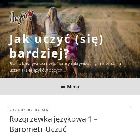
Skip
to
content
Jak uczyć (się)
bardziej?
Blog o kreatywności, współpracy i aktywizujących metodach
uczenia (się) języków obcych
Menu
POSTED
2023-01-07
BY
MG
ON
Rozgrzewka językowa 1 –
Barometr Uczuć