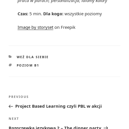
praca w parach; personalizacja; idiomy kolory
Czas:
5 min.
Dla kogo:
wszystkie poziomy
Image by storyset
on Freepik
CATEGORIES
WEŹ DLA SIEBIE
TAGS
POZIOM B1
Post
Previous
PREVIOUS
navigation
Post
Project Based Learning czyli PBL w akcji
Next
NEXT
Post
Rozgrzewka językowa 2 – The dinner party